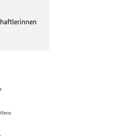
chaftlerinnen
r
tlern