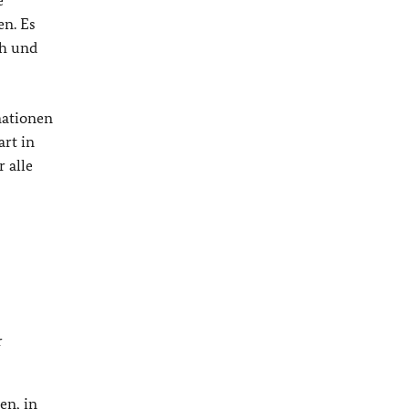
e
en. Es
ch und
ationen
rt in
 alle
r
en, in