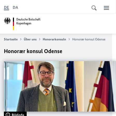
DE
DA
Deutsche Botschaft
Kopenhagen
Startseite
Über uns
Honorarkonsuln
Honorær konsul Odense
Honorær konsul Odense
Bildinfo