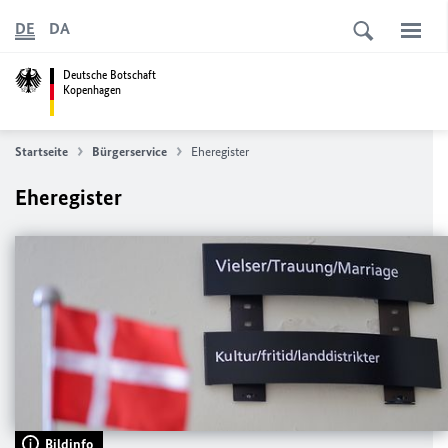
DE
DA
Deutsche Botschaft
Kopenhagen
Startseite
Bürgerservice
Eheregister
Eheregister
Bildinfo