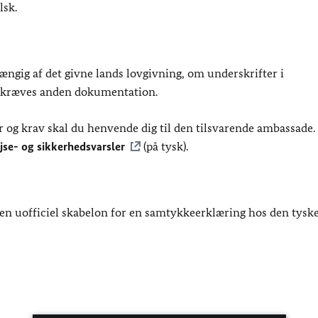
lsk.
fhængig af det givne lands lovgivning, om underskrifter i
r kræves anden dokumentation.
r og krav skal du henvende dig til den tilsvarende ambassade
ejse- og sikkerhedsvarsler
(på tysk).
en uofficiel skabelon for en samtykkeerklæring hos den tysk