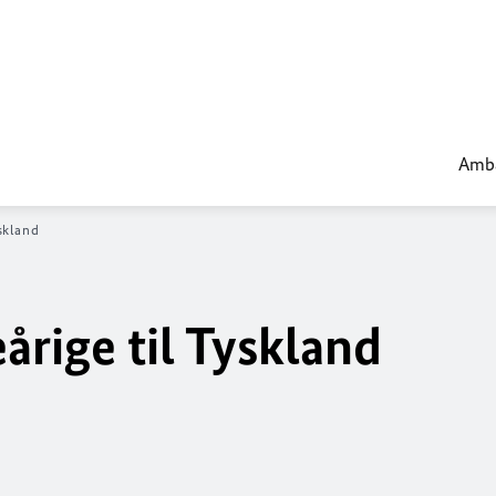
Amb
skland
rige til Tyskland